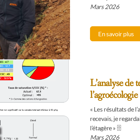
Mars 2026
En savoir plus
L’analyse de t
l’agroécologie 
« Les résultats de l
recevais, je regardai
l’étagère » 🗄️
Mars 2026