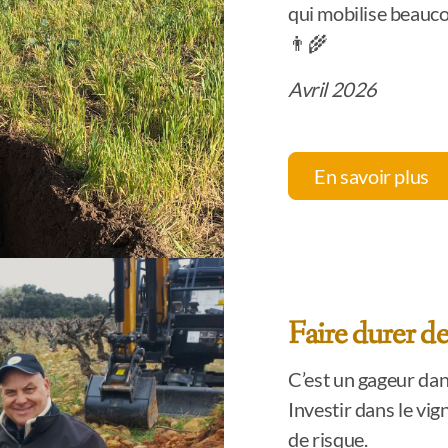
qui mobilise beauco
👨‍🌾
Avril 2026
En savoir plus
Faire durer de
C’est un gageur dan
Investir dans le vig
de risque.